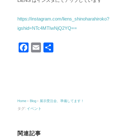
LIENS はインスタにてアップしています
https://instagram.com/liens_shinoharahiroko?
igshid=NTc4MTIwNjQ2YQ==
F
E
共
a
m
有
c
ail
e
b
o
Home
›
Blog
›
展示受注会、準備してます！
o
タグ:
イベント
k
関連記事