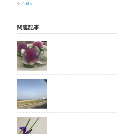
o
タグ:
日々
k
関連記事