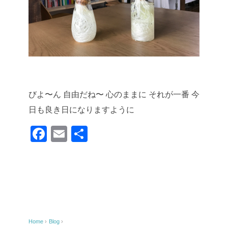
びよ〜ん 自由だね〜
心のままに それが一番
今
日も良き日になりますように
F
E
共
a
m
有
c
ail
e
b
o
Home
›
Blog
›