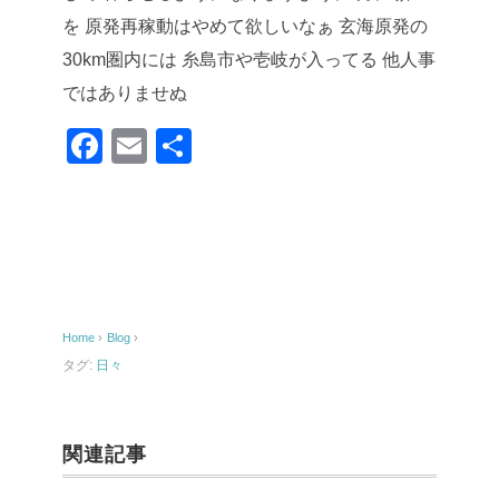
を
原発再稼動はやめて欲しいなぁ
玄海原発の
30km圏内には
糸島市や壱岐が入ってる
他人事
ではありませぬ
F
E
共
a
m
有
c
ail
e
b
o
Home
›
Blog
›
o
タグ:
日々
k
関連記事