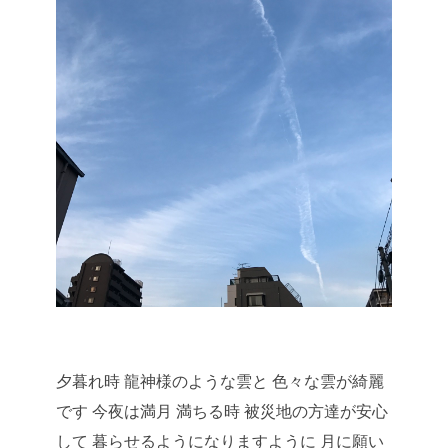
夕暮れ時
龍神様のような雲と
色々な雲が綺麗
です
今夜は満月 満ちる時
被災地の方達が安心
して
暮らせるようになりますように
月に願い