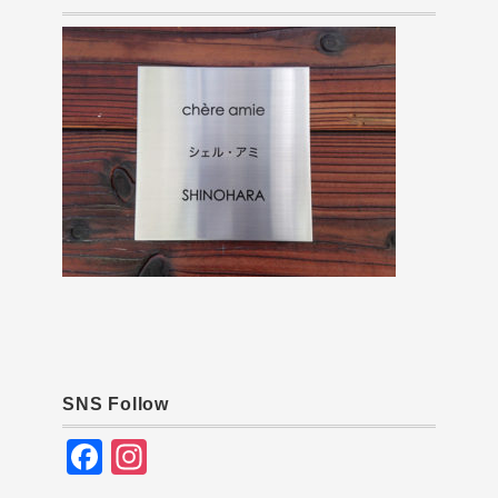
SNS Follow
F
In
a
st