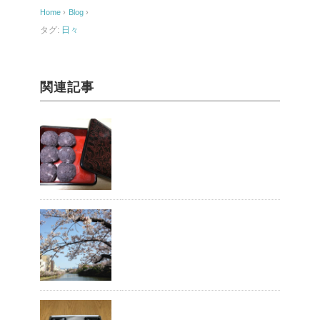
o
Home
›
Blog
›
o
タグ:
日々
k
関連記事