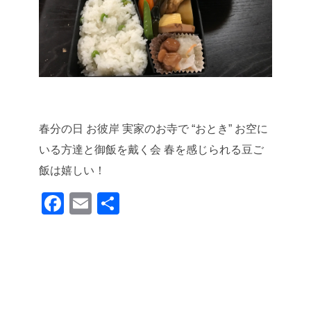
春分の日 お彼岸
実家のお寺で “おとき”
お空に
いる方達と御飯を戴く会
春を感じられる豆ご
飯は嬉しい！
F
E
共
a
m
有
c
ail
e
b