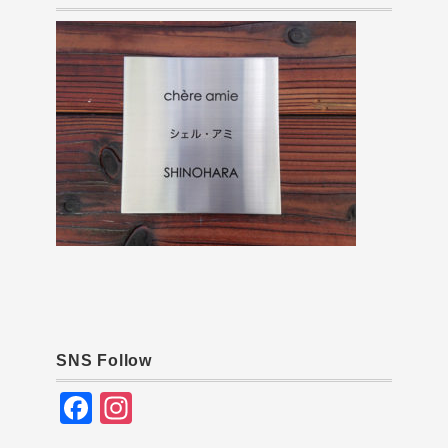
SNS Follow
F
In
a
st