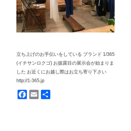
立ち上げのお手伝いをしている
ブランド 1/365
(イチサンロクゴ)
お披露目の展示会が始まりま
した
お近くにお越し際はお立ち寄り下さい
http://1-365.jp
F
E
共
a
m
有
c
ail
e