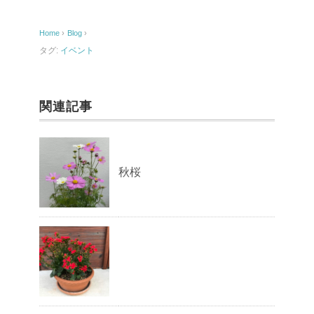
b
o
Home
›
Blog
›
o
タグ:
イベント
k
関連記事
秋桜