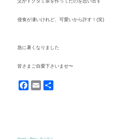
父がドクダミ茶を作ってたのを思い出す
侵食が凄いけれど、可愛いから許す！(笑)
急に暑くなりました
皆さまご自愛下さいませ〜
F
E
共
a
m
有
c
ail
e
b
o
Home
›
Blog
›
モリモリ