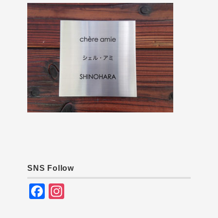
SNS Follow
F
In
a
st