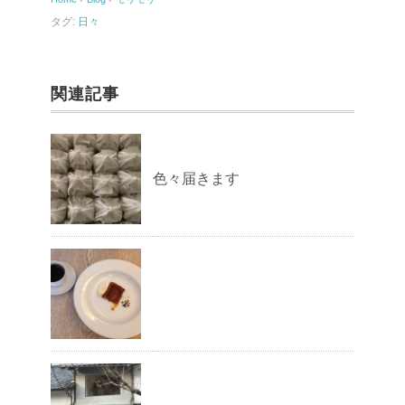
o
タグ:
日々
k
関連記事
色々届きます