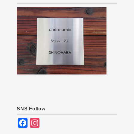
SNS Follow
F
In
a
st