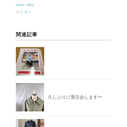
o
Home
›
Blog
›
o
タグ:
日々
k
関連記事
久しぶりに受注会しますー