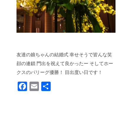
友達の娘ちゃんの結婚式
幸せそうで皆んな笑
顔の連鎖
門出を祝えて良かったー
そしてホー
クスのパリーグ優勝！
目出度い日です！
F
E
共
a
m
有
c
ail
e
b