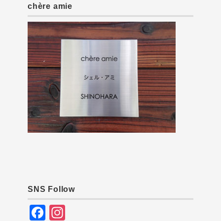
chère amie
SNS Follow
F
In