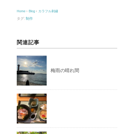
o
Home
›
Blog
›
カラフル刺繍
o
タグ:
制作
k
関連記事
梅雨の晴れ間