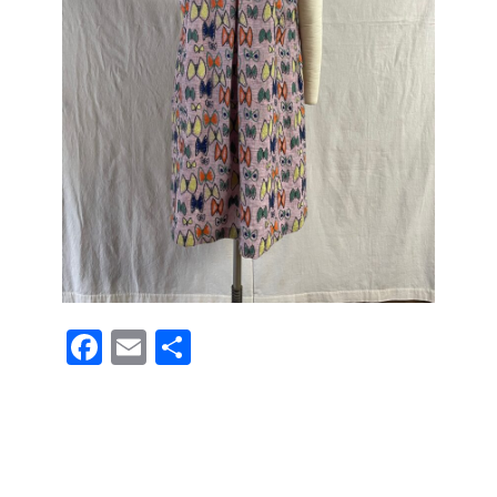
F
E
共
a
m
有
c
ail
e
b