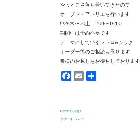
やっとこさ落ち着いてきたので
オープン・アトリエを行います
9/28木〜30土 11:00〜18:00
期間中は予約不要です
テーマにしているレトロ&シック
オーダー等のご相談も承ります
皆様のお越しをお待ちしております
F
E
共
a
m
有
c
ail
e
Home
›
Blog
›
b
タグ:
イベント
o
o