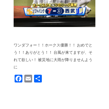
ワンダフォー！！ホークス優勝！！
おめでと
う！！ありがとう！！
台風が来てますが、そ
れて欲しい！
被災地に大雨が降りませんよう
に
F
E
共
a
m
有
c
ail
e