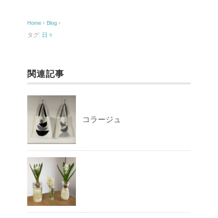
b
o
Home
›
Blog
›
o
タグ:
日々
k
関連記事
コラージュ