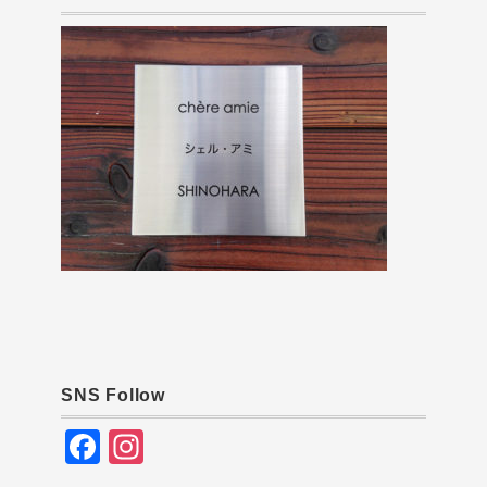
SNS Follow
F
In
a
st