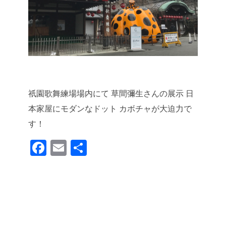
祇園歌舞練場場内にて
草間彌生さんの展示
日
本家屋にモダンなドット
カボチャが大迫力で
す！
F
E
共
a
m
有
c
ail
e
b