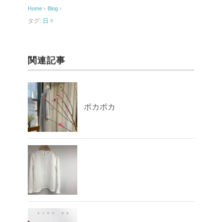
o
Home
›
Blog
›
o
タグ:
日々
k
関連記事
ポカポカ