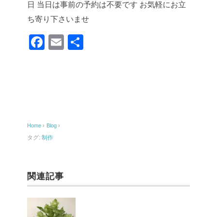
日
当日は事前の予約は不要です
お気軽にお立
ち寄り下さいませ
F
E
共
a
m
有
c
ail
e
b
o
Home
›
Blog
›
o
タグ:
制作
k
関連記事