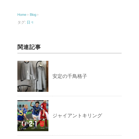
b
o
Home
›
Blog
›
o
タグ:
日々
k
関連記事
安定の千鳥格子
ジャイアントキリング