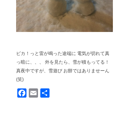
ピカ！っと雷が鳴った途端に
電気が切れて真
っ暗に、、、
外を見たら、雪が積もってる！
真夜中ですが、雪遊び
お餅ではありませーん
(笑)
F
E
共
a
m
有
c
ail
e