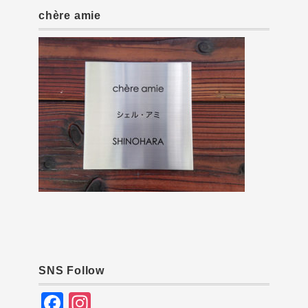
chère amie
SNS Follow
F
In