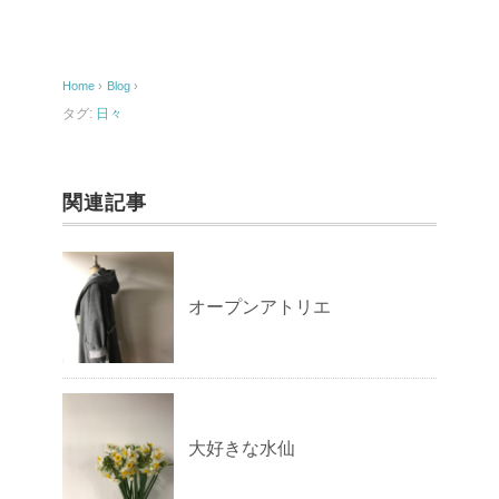
e
b
o
Home
›
Blog
›
o
タグ:
日々
k
関連記事
オープンアトリエ
大好きな水仙