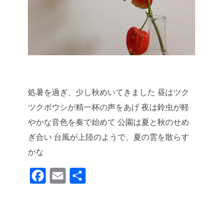
処暑を過ぎ、少し秋めいてきました
昼はツク
ツクボウシが精一杯の声をあげ
夜は鈴虫が軽
やかな音色を奏で始めて
公園は夏と秋のせめ
ぎ合い
台風が上陸のようで、夏の雲を散らす
かな
F
E
共
a
m
有
c
ail