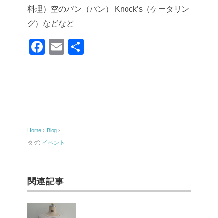
料理）空のパン（パン）
Knock’s（ケータリン
グ）などなど
F
E
共
a
m
有
c
ail
e
b
o
Home
›
Blog
›
o
タグ:
イベント
k
関連記事