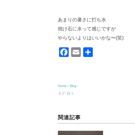
あまりの暑さに打ち水
焼け石に水って感じですが
やらないよりはいいかな〜(笑)
F
E
共
a
m
有
c
ail
e
Home
›
Blog
›
b
タグ:
日々
o
o
k
関連記事