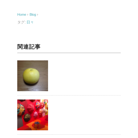
b
o
Home
›
Blog
›
o
タグ:
日々
k
関連記事