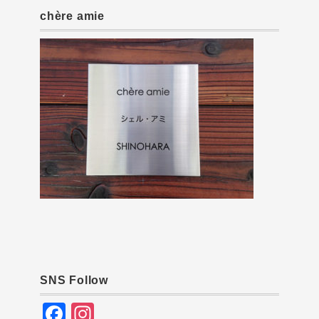
chère amie
SNS Follow
F
In