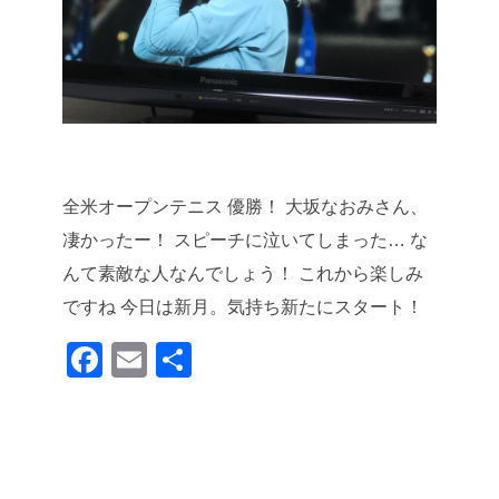
全米オープンテニス 優勝！
大坂なおみさん、
凄かったー！
スピーチに泣いてしまった…
な
んて素敵な人なんでしょう！
これから楽しみ
ですね
今日は新月。気持ち新たにスタート！
F
E
共
a
m
有
c
ail
e