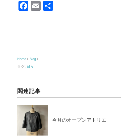
F
E
共
a
m
有
c
ail
e
b
o
Home
›
Blog
›
o
タグ:
日々
k
関連記事
今月のオープンアトリエ