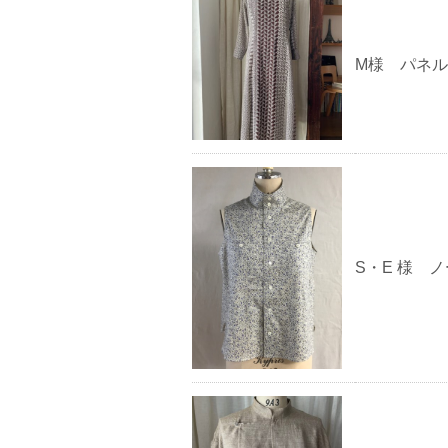
M様 パネ
S・E 様 