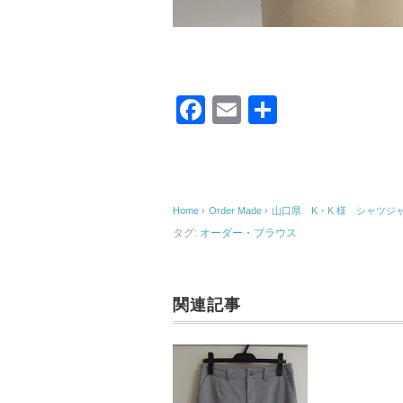
F
E
共
a
m
有
c
ail
e
Home
›
Order Made
›
山口県 K・K 様 シャツジ
b
タグ:
オーダー・ブラウス
o
o
k
関連記事