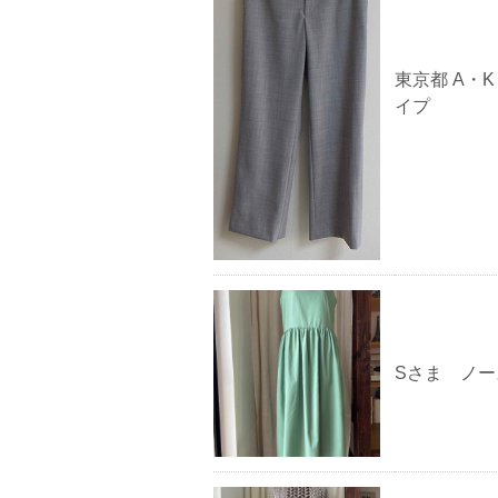
東京都 A・
イプ
Sさま ノ