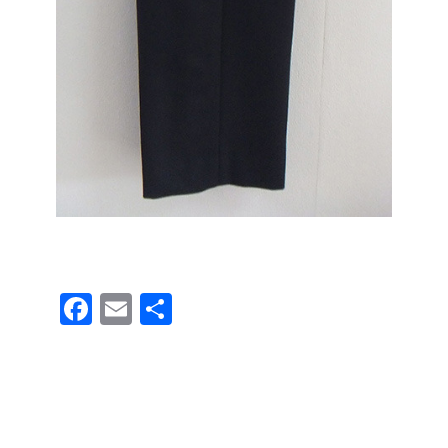
F
E
共
a
m
有
c
ail
e
b