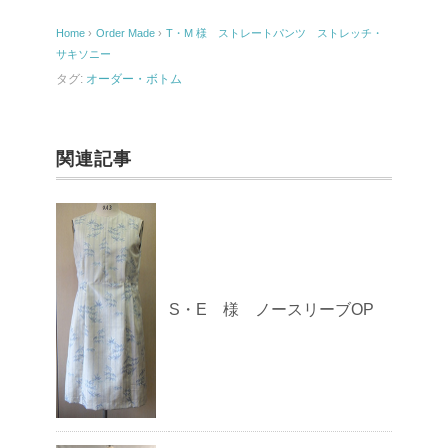
o
Home
›
Order Made
›
T・M 様 ストレートパンツ ストレッチ・
o
サキソニー
k
タグ:
オーダー・ボトム
関連記事
S・E 様 ノースリーブOP