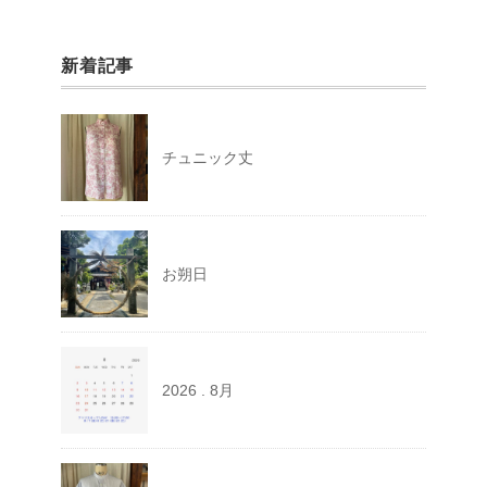
新着記事
チュニック丈
お朔日
2026 . 8月