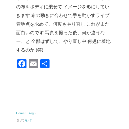
の布をボディに乗せて
イメージを形にしてい
きます
布の動きに合わせて手を動かすライブ
着地点を求めて、何度もやり直し
これがまた
面白いのです
写真を撮った後、何か違うな
ー、と
全部はずして、やり直し中
何処に着地
するのか (笑)
F
E
共
a
m
有
c
ail
e
b
o
Home
›
Blog
›
o
タグ:
制作
k