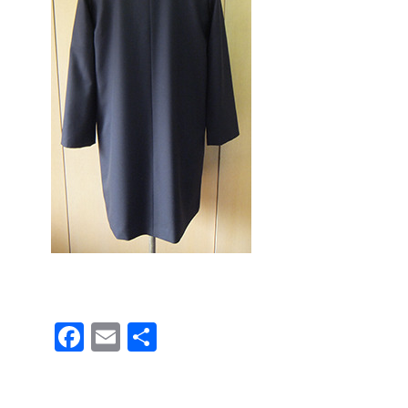
F
E
共
a
m
有
c
ail