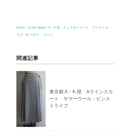
e
b
o
Home
›
Order Made
›
K・K 様 チェスターコート ウールトロ
o
タグ:
オーダー・コート
k
関連記事
東京都 A・K 様 Aラインスカ
ート サマーウール・ピンス
トライプ