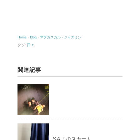
c
ail
e
b
o
Home
›
Blog
›
マダガスカル・ジャスミン
o
タグ:
日々
k
関連記事
Sさまのスカート